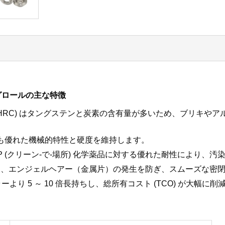
グロールの主な特徴
～ 60 HRC) はタングステンと炭素の含有量が多いため、ブリ
) でも優れた機械的特性と硬度を維持します。
P (クリーン-で-場所) 化学薬品に対する優れた耐性により、
り、エンジェルヘアー（金属片）の発生を防ぎ、スムーズな密
より 5 ～ 10 倍長持ちし、総所有コスト (TCO) が大幅に