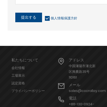
提出する
個人情報保護方針
私たちについて
アドレス
中国瀋陽市瀋北新
会社情報
区興農路35号
工場展示
110161
認定資格
メール
プライバシーポリシー
sales@cocralloy.com
電話
+86-130-0924-