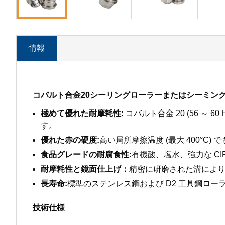
情報
コバルト合金20シーリングローラーまたはシーミン
極めて優れた耐摩耗性:
コバルト合金 20 (56 
す。
優れた赤の硬度:
高い局所摩擦温度 (最大 400°C
食品グレードの耐腐食性:
有機酸、塩水、強力な CI
耐摩耗性と鏡面仕上げ：
精密に研磨された溝によ
長寿命:
標準のステンレス鋼および D2 工具鋼ローラー
技術仕様