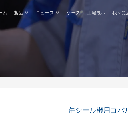
ーム
製品
ニュース
ケース
工場展示
我々に
缶シール機用コバ