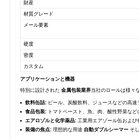
財産
材質グレード
メール要素
硬度
密度
カスタム
アプリケーションと機器
特別に設計された
金属包装業界
当社のロールは様々
飲料缶詰:
ビール、炭酸飲料、ジュースなどの高速
食品包装:
トマトペースト、魚、肉、酸性野菜など
エアロゾルと化学薬品:
工業用エアゾール缶および
装備の焦点:
理想的な用途
自動ダブルシーマー
そ