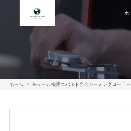
ホ
ホーム
>
缶シール機用コバルト合金シーミングローラー