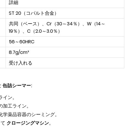
詳細
ST 20（コバルト合金）
共同（ベース）、Cr（30～34％）、W（14～
19％）、C（2.0～3.0％）
56～60HRC
8.7g/cm³
受け入れる
な
缶詰シーマー
:
ライン。
の加工ライン。
化学薬品容器のシーミング。
して
クロージングマシン
。